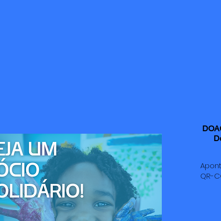
DOA
Do
Apont
QR-CO